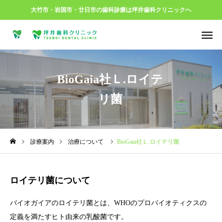
大竹市・岩国市・廿日市の歯科診療は坪井歯科クリニックへ


ご予約
ご相談
BioGaia社Ｌ.ロイテ

MAP
リ菌
はじめての方へ
当院について
診療案内
治療について
BioGaia社Ｌ.ロイテリ菌
クリニックからのお知らせ
ロイテリ菌について
治療について
バイオガイアのロイテリ菌とは、WHOのプロバイオティクスの
定義を満たすヒト由来の乳酸菌です。