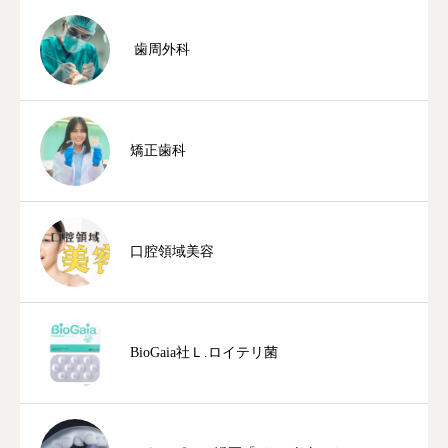
歯周外科
矯正歯科
口腔領域美容
BioGaia社Ｌ.ロイテリ菌