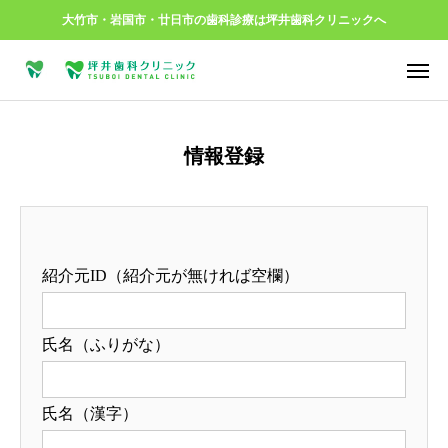
大竹市・岩国市・廿日市の歯科診療は坪井歯科クリニックへ


ご予約
ご相談
情報登録

MAP
はじめての方へ
紹介元ID（紹介元が無ければ空欄）
当院について
クリニックからのお知らせ
氏名（ふりがな）
治療について
氏名（漢字）