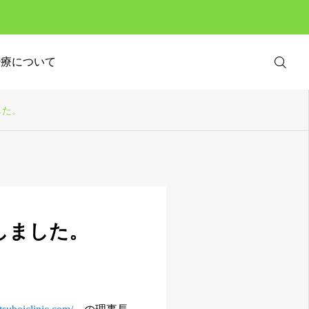
治療について

した。
ご予約

ご相談

しました。
MAP