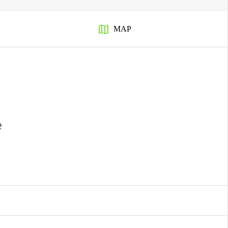

MAP
せ