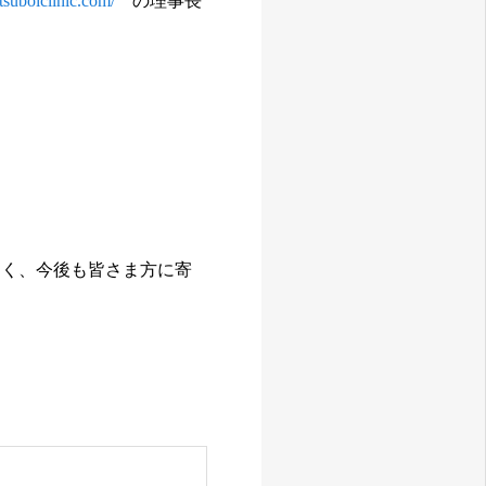
/tsuboiclinic.com/
の理事長
なく、今後も皆さま方に寄